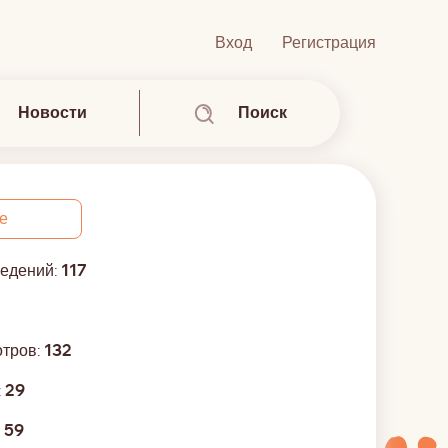
Вход
Регистрация
Новости
Поиск
е
ведений:
117
отров:
132
:
29
:
59