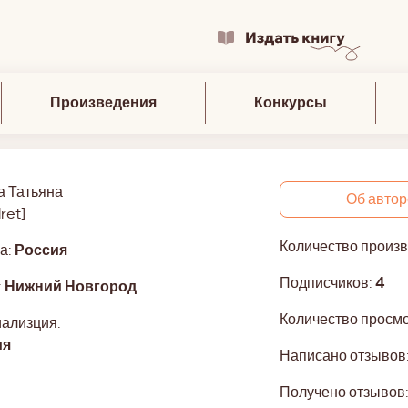
Произведения
Конкурсы
а Татьяна
Об автор
lret]
Количество произ
а:
Россия
Подписчиков:
4
:
Нижний Новгород
Количество просм
ализция:
ия
Написано отзывов
Получено отзывов