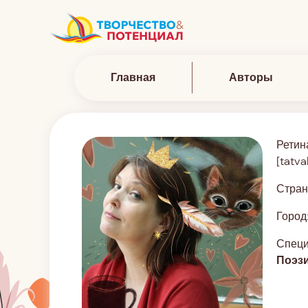
Главная
Авторы
Ретин
[tatva
Стран
Город
Специ
Поэз