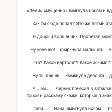
«Леди» смущенно шмыгнула носом и вдр
— Как ты сюда попал? Это же пятый эт
— Я добрый волшебник. Пролетал мимо, 
– Ну конечно! – фыркнула малышка. – Ещ
— Что? Какой вертолет? Какое эскимо?
— Ну ты даешь! – хмыкнула девочка – д
— А... эм.... – Черник почесал в затыл
тобой и расскажу сказки, которые я зна
— Папа... — Нэнэ шмыгнула носом — па