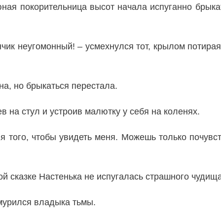
 юная покорительница высот начала испуганно брыка
ик неугомонный! – усмехнулся тот, крылом потирая 
на, но брыкаться перестала.
в на стул и устроив малютку у себя на коленях.
 того, чтобы увидеть меня. Можешь только почувств
 сказке Настенька не испугалась страшного чудища
мурился владыка тьмы.