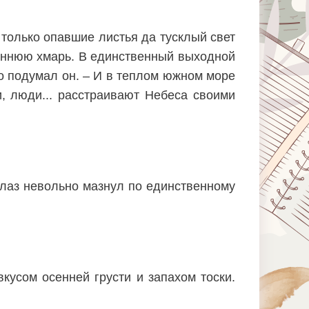
 только опавшие листья да тусклый свет
осеннюю хмарь. В единственный выходной
но подумал он. – И в теплом южном море
, люди... расстраивают Небеса своими
глаз невольно мазнул по единственному
вкусом осенней грусти и запахом тоски.