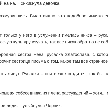
-на-на, – хихикнула девочка.
ахмурившись. Было видно, что подобное имячко ему
от только у него в услужении имелась никса – ру
сскую культуру изучать, так все никак обратно не соб
юродная сестра Нэнэ, русалка Златослава, с котор
рочит сестрице письма о том, какое там все страннòе
усть живут. Русалки – они везде сгодятся, как бы 
ырывая собеседника из плена рассуждений – хотя... 
ной леди, – улыбнулся Черник.