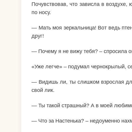
Почувствовав, что зависла в воздухе,
по носу.
— Мать моя зеркальница! Вот ведь птенч
друг!
— Почему я не вижу тебя? – спросила о
«Уже легче» – подумал чернокрылый, се
— Видишь ли, ты слишком взрослая для
свой лик.
— Ты такой страшный? А в моей любимой
— Что за Настенька? – недоуменно нах