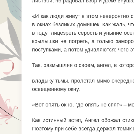
листвой, не радовал взор и даже внуш
«И как люди живут в этом невероятно с
в окнах безликих домишек. Как жаль, ч
в году лицезреть серость и уныние осе
крылышки не погреть, а только замор
поступками, а потом удивляются: чего э
Так, размышляя о своем, ангел, в котор
владыку тьмы, пролетал мимо очередно
освещенному окну.
«Вот опять окно, где опять не спят» – м
Как истинный эстет, Ангел обожал стих
Поэтому при себе всегда держал томик 