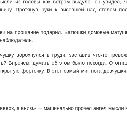
ысли из головы как ветром выдуло: он увидел, ч
ницу. Протянув руки к висевшей над столом пол
тец на прощание подарил. Батюшки домовые-матушк
 наблюдатель.
чушку ворохнулся в груди, заставив что-то тревож
ть? Впрочем, думать об этом было некогда. Отогн
ткрытую форточку. В этот самый миг нога девчушки
е вверх, а вниз!» – машинально прочел ангел мысли 