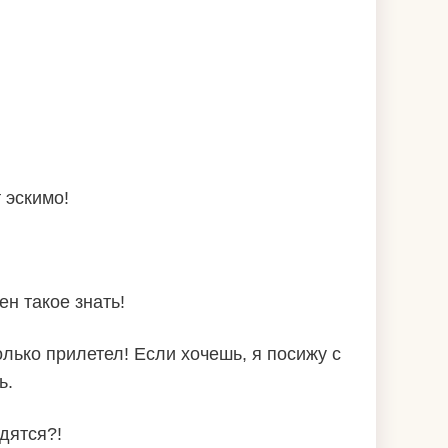
 эскимо!
н такое знать!
олько прилетел! Если хочешь, я посижу с
ь.
дятся?!