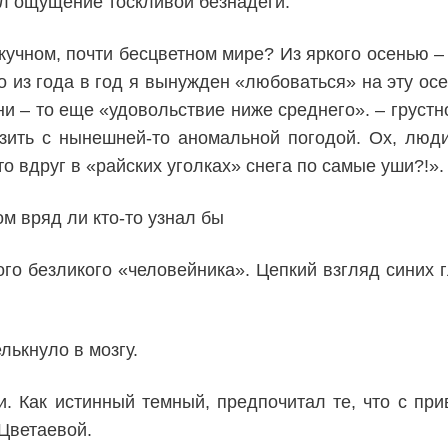
ал ощущение тоскливой безнадеги.
кучном, почти бесцветном мире? Из яркого осенью –
то из года в год я вынужден «любоваться» на эту 
ни – то еще «удовольствие ниже среднего». – груст
озить с нынешней-то аномальной погодой. Ох, люди
то вдруг в «райских уголках» снега по самые уши?!».
ом вряд ли кто-то узнал бы
го безликого «человейника». Цепкий взгляд синих 
елькнуло в мозгу.
и. Как истинный темный, предпочитал те, что с при
Цветаевой.