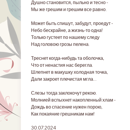
Душно становится, пыльно и тесно -
Мы же грешим и грешим все равно.
Может быть спишут, забудут, проедут -
Небо бескрайне, а жизнь-то одна!
Только густеет по нашему следу
Над головою грозы пелена.
Треснет когда-нибудь та оболочка,
Что от ненастия нас берегла.
Шлепнет в макушку холодная точка,
Дали закроет плечистая мгла...
Слезы тогда заклокочут рекою.
Молнией вспыхнет накопленный хлам -
Дождь во спасение нужен порою,
Как покаяние грешникам нам!
30.07.2024