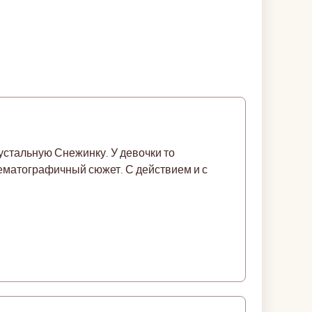
устальную Снежинку. У девочки то
нематографичный сюжет. С действием и с