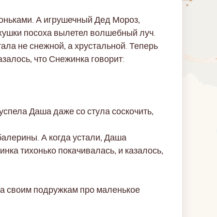
гоньками. А игрушечный Дед Мороз,
рхушки посоха вылетел волшебный луч.
тала не снежной, а хрустальной. Теперь
залось, что Снежинка говорит:
успела Даша даже со стула соскочить,
балерины. А когда устали, Даша
инка тихонько покачивалась, и казалось,
ла своим подружкам про маленькое