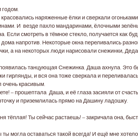
 годом.
 красовались наряженные ёлки и сверкали огоньками
ами. И везде пахло мандаринами, ёлочными зелёны
а. Если смотреть в тёмное стекло, получается как будт
 дома напротив. Некоторые окна переливались разно
ки, а на некоторых люди нарисовали снежинки, Дед
появилась танцующая Снежинка. Даша ахнула. Это б
и гирлянды, и вся она тоже сверкала и переливалас
л очень красивым.
те! – прошептала Даша, и её глаза засияли от счасть
рточку и приземлилась прямо на Дашину ладошку.
еня тёплая! Ты сейчас растаешь! – закричала она, быс
бы ты могла оставаться такой всегда! И ещё мне хоте