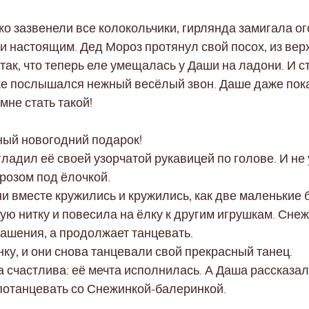
ко зазвенели все колокольчики, гирлянда замигала о
и настоящим. Дед Мороз протянул свой посох, из ве
так, что теперь еле умещалась у Даши на ладони. И с
оже послышался нежный весёлый звон. Даше даже пока
мне стать такой!
ный новогодний подарок!
адил её своей узорчатой рукавицей по голове. И не 
розом под ёлочкой.
и вместе кружились и кружились, как две маленькие 
ю нитку и повесила на ёлку к другим игрушкам. Снеж
крашения, а продолжает танцевать.
ку, и они снова танцевали свой прекрасный танец.
 счастлива: её мечта исполнилась. А Даша рассказа
 потанцевать со Снежинкой-балеринкой.