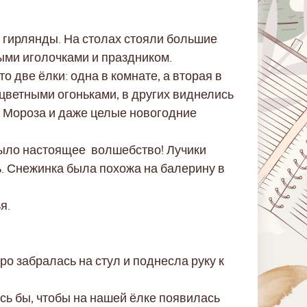
 гирлянды. На столах стояли большие
ми иголочками и праздником.
о две ёлки: одна в комнате, а вторая в
цветными огоньками, в других виднелись
а Мороза и даже целые новогодние
ыло настоящее волшебство! Лучики
ь. Снежинка была похожа на балерину в
я.
тро забралась на стул и поднесла руку к
лось бы, чтобы на нашей ёлке появилась