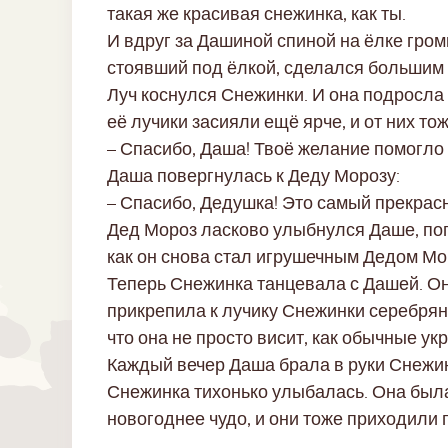
такая же красивая снежинка, как ты.
И вдруг за Дашиной спиной на ёлке гром
стоявший под ёлкой, сделался большим 
Луч коснулся Снежинки. И она подросла 
её лучики засияли ещё ярче, и от них т
– Спасибо, Даша! Твоё желание помогло 
Даша повергнулась к Деду Морозу:
– Спасибо, Дедушка! Это самый прекрас
Дед Мороз ласково улыбнулся Даше, погл
как он снова стал игрушечным Дедом Мо
Теперь Снежинка танцевала с Дашей. Он
прикрепила к лучику Снежинки серебряну
что она не просто висит, как обычные у
Каждый вечер Даша брала в руки Снежин
Снежинка тихонько улыбалась. Она была
новогоднее чудо, и они тоже приходили