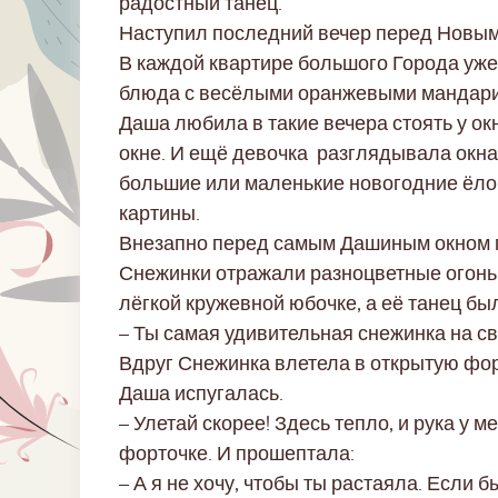
радостный танец.
Наступил последний вечер перед Новым
В каждой квартире большого Города уже
блюда с весёлыми оранжевыми мандарин
Даша любила в такие вечера стоять у окн
окне. И ещё девочка разглядывала окна
большие или маленькие новогодние ёлоч
картины.
Внезапно перед самым Дашиным окном 
Снежинки отражали разноцветные огоньк
лёгкой кружевной юбочке, а её танец бы
– Ты самая удивительная снежинка на све
Вдруг Снежинка влетела в открытую фо
Даша испугалась.
– Улетай скорее! Здесь тепло, и рука у м
форточке. И прошептала:
– А я не хочу, чтобы ты растаяла. Если 