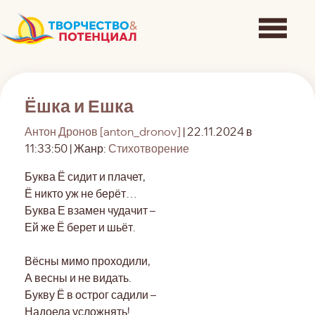
Ёшка и Ешка
Антон Дронов [anton_dronov]
| 22.11.2024 в
11:33:50 | Жанр:
Стихотворение
Буква Ё сидит и плачет,
Ё никто уж не берёт…
Буква Е взамен чудачит –
Ей же Ё берет и шьёт.
Вёсны мимо проходили,
А весны и не видать.
Букву Ё в острог садили –
Надоела усложнять!