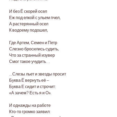
И без Ё скорей осел
Еж под елкой с ульем пчел,
А растерянный осел
К водоему подошел,
Где Артем, Семен и Петр
Слезно бросились судить,
Что за странный изувер
Смог такое учудить…
...Слезы льет и звезды просит
Буква Ё вернуть её –
Буква Е сидит и строчит:
«А зачем? Есть я и О».
И однажды на работе
Кто-то громко заявил: