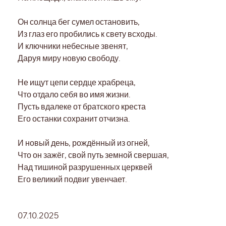
Он солнца бег сумел остановить,
Из глаз его пробились к свету всходы.
И ключники небесные звенят,
Даруя миру новую свободу.
Не ищут цепи сердце храбреца,
Что отдало себя во имя жизни.
Пусть вдалеке от братского креста
Его останки сохранит отчизна.
И новый день, рождённый из огней,
Что он зажёг, свой путь земной свершая,
Над тишиной разрушенных церквей
Его великий подвиг увенчает.
07.10.2025