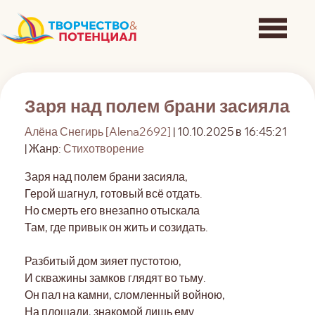
Заря над полем брани засияла
Алёна Снегирь [Alena2692]
| 10.10.2025 в 16:45:21
| Жанр:
Стихотворение
Заря над полем брани засияла,
Герой шагнул, готовый всё отдать.
Но смерть его внезапно отыскала
Там, где привык он жить и созидать.
Разбитый дом зияет пустотою,
И скважины замков глядят во тьму.
Он пал на камни, сломленный войною,
На площади, знакомой лишь ему.